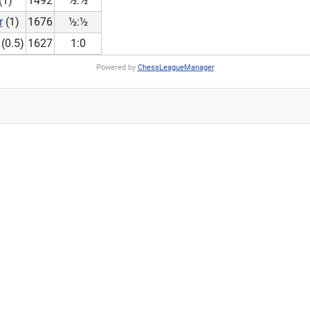
(1)
1492
½:½
r
(1)
1676
½:½
(0.5)
1627
1:0
Powered by
ChessLeagueManager