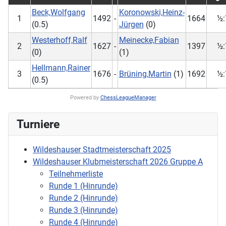
Beck,Wolfgang
Koronowski,Heinz-
1
1492
-
1664
½
(0.5)
Jürgen
(0)
Westerhoff,Ralf
Meinecke,Fabian
2
1627
-
1397
½
(0)
(1)
Hellmann,Rainer
3
1676
-
Brüning,Martin
(1)
1692
½
(0.5)
Powered by
ChessLeagueManager
Turniere
Wildeshauser Stadtmeisterschaft 2025
Wildeshauser Klubmeisterschaft 2026 Gruppe A
Teilnehmerliste
Runde 1 (Hinrunde)
Runde 2 (Hinrunde)
Runde 3 (Hinrunde)
Runde 4 (Hinrunde)