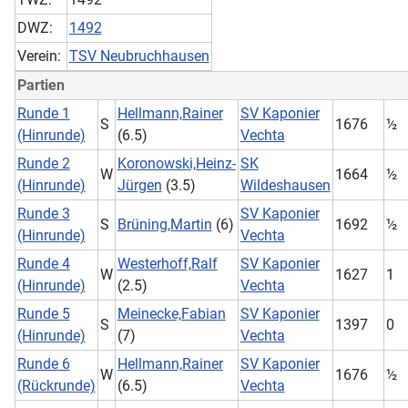
DWZ:
1492
Verein:
TSV Neubruchhausen
Partien
Runde 1
Hellmann,Rainer
SV Kaponier
S
1676
½
(Hinrunde)
(6.5)
Vechta
Runde 2
Koronowski,Heinz-
SK
W
1664
½
(Hinrunde)
Jürgen
(3.5)
Wildeshausen
Runde 3
SV Kaponier
S
Brüning,Martin
(6)
1692
½
(Hinrunde)
Vechta
Runde 4
Westerhoff,Ralf
SV Kaponier
W
1627
1
(Hinrunde)
(2.5)
Vechta
Runde 5
Meinecke,Fabian
SV Kaponier
S
1397
0
(Hinrunde)
(7)
Vechta
Runde 6
Hellmann,Rainer
SV Kaponier
W
1676
½
(Rückrunde)
(6.5)
Vechta