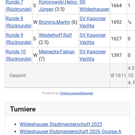
Runde 7
Koronowski,Heinz-
SK
S
1664
1
(Rückrunde)
Jürgen
(3.5)
Wildeshausen
Runde 8
SV Kaponier
W
Brüning,Martin
(6)
1692
½
(Rückrunde)
Vechta
Runde 9
Westerhoff,Ralf
SV Kaponier
S
1627
0
(Rückrunde)
(2.5)
Vechta
Runde 10
Meinecke,Fabian
SV Kaponier
W
1397
0
(Rückrunde)
(7)
Vechta
4.5
Gesamt
Ø 1611
10
4. 
Powered by
ChessLeagueManager
Turniere
Wildeshauser Stadtmeisterschaft 2025
Wildeshauser Klubmeisterschaft 2026 Gruppe A