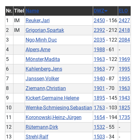
Nr.
Titel
Name
DWZ
ELO
1
IM
Reuker,Jari
2450
- 156
2427
2
IM
Grigorian,Spartak
2392
- 212
2418
3
Ngo,Minh Duc
2035
- 122
2084
4
Alpers,Arne
1988
- 61
-
5
Mönster,Madita
1963
- 122
1969
6
Kahlenberg,Jens
1963
- 77
1995
7
Janssen,Volker
1940
- 87
1995
8
Ziemann,Christian
1901
- 70
1963
9
Kickert,Germaine Helene
1895
- 145
1943
10
Wernke-Schmiesing,Sebastian
1763
- 103
1825
11
Koronowski,Heinz-Jürgen
1654
- 194
1735
12
Rütemann,Dirk
1532
- 55
-
13
Strehl,Ralf
1503
- 34
-