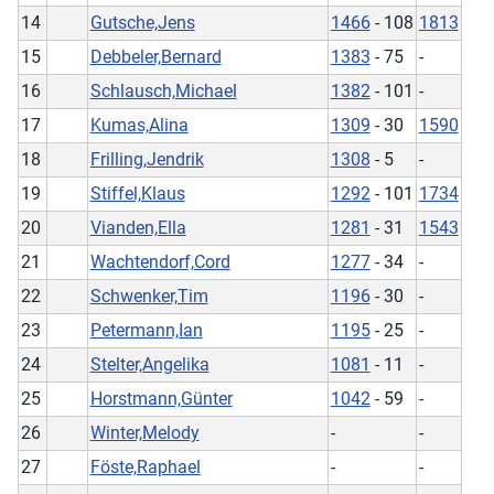
14
Gutsche,Jens
1466
- 108
1813
15
Debbeler,Bernard
1383
- 75
-
16
Schlausch,Michael
1382
- 101
-
17
Kumas,Alina
1309
- 30
1590
18
Frilling,Jendrik
1308
- 5
-
19
Stiffel,Klaus
1292
- 101
1734
20
Vianden,Ella
1281
- 31
1543
21
Wachtendorf,Cord
1277
- 34
-
22
Schwenker,Tim
1196
- 30
-
23
Petermann,Ian
1195
- 25
-
24
Stelter,Angelika
1081
- 11
-
25
Horstmann,Günter
1042
- 59
-
26
Winter,Melody
-
-
27
Föste,Raphael
-
-